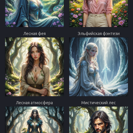
Лесная фея
Эльфийская фэнтези
Лесная атмосфера
Мистический лес