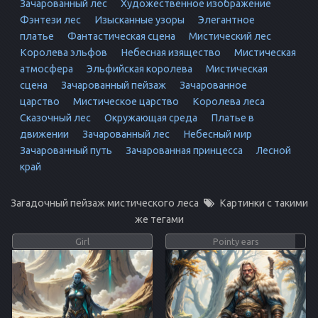
Зачарованный лес
Художественное изображение
Фэнтези лес
Изысканные узоры
Элегантное
платье
Фантастическая сцена
Мистический лес
Королева эльфов
Небесная изящество
Мистическая
атмосфера
Эльфийская королева
Мистическая
сцена
Зачарованный пейзаж
Зачарованное
царство
Мистическое царство
Королева леса
Сказoчный лес
Окружающая среда
Платье в
движении
Зачарованный лес
Небесный мир
Зачарованный путь
Зачарованная принцесса
Лесной
край
Загадочный пейзаж мистического леса
Картинки с такими
же тегами
Girl
Pointy ears