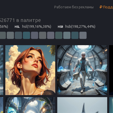
Работаем без рекламы
Подде
526771 в палитре
,56%)
hsl(199,16%,38%)
hsb(198,27%,44%)
HSL
HSB