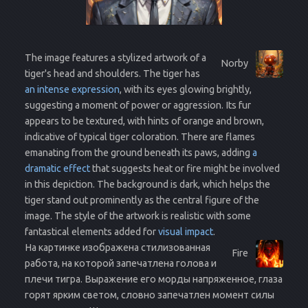
The image features a stylized artwork of a
Norby
tiger's head and shoulders. The tiger has
an intense expression
, with its eyes glowing brightly,
suggesting a moment of power or aggression. Its fur
appears to be textured, with hints of orange and brown,
indicative of typical tiger coloration. There are flames
emanating from the ground beneath its paws, adding
a
dramatic effect
that suggests heat or fire might be involved
in this depiction. The background is dark, which helps the
tiger stand out prominently as the central figure of the
image. The style of the artwork is realistic with some
fantastical elements added for
visual impact
.
На картинке изображена стилизованная
Fire
работа, на которой запечатлена голова и
плечи тигра. Выражение его морды напряженное, глаза
горят ярким светом, словно запечатлен момент силы