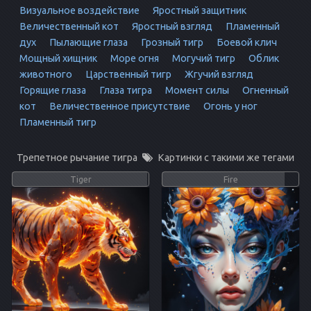
Визуальное воздействие
Яростный защитник
Величественный кот
Яростный взгляд
Пламенный
дух
Пылающие глаза
Грозный тигр
Боевой клич
Мощный хищник
Море огня
Могучий тигр
Облик
животного
Царственный тигр
Жгучий взгляд
Горящие глаза
Глаза тигра
Момент силы
Огненный
кот
Величественное присутствие
Огонь у ног
Пламенный тигр
Трепетное рычание тигра
Картинки с такими же тегами
Tiger
Fire