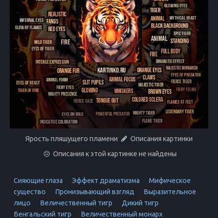
Ярость пляшущего пламени
Описания картинки
Описания к этой картинке не найдены
Сияющие глаза
Эффект драматизма
Мифическое
существо
Пронизывающий взгляд
Выразительное
лицо
Величественный тигр
Дикий тигр
Бенгальский тигр
Величественный монарх