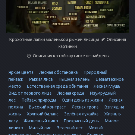
Крохотные лапки маленькой рыжей лисицы
Описания
картинки
Описания к этой картинке не найдены
Яркие цвета
Лесная обстановка
Природный
пейзаж
Рыжая лиса
Пышная зелень
Безмятежное
место
Естественная среда обитания
Лесная глушь
Вид от первого лица
Лесная среда
Изумрудный
лес
Пейзаж природы
Один день из жизни
Лесная
поляна
Высокий контраст
Лесная тропа
Взгляд на
жизнь
Хрупкий баланс
Зелёная лужайка
Жизнь в
лесу
Жизненный цикл
Прекрасный день
Милое
личико
Милый лис
Зелёный лес
Милый
компаньон
Очаровательная лиса
Древние