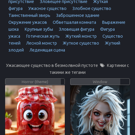
присутствие
Зловещее присутствие
Жуткая
фигура
Ужасное существо
Злобное существо
Таинственный зверь
Заброшенное здание
Окружение ужасов
Обветшалая комната
Выражение
шока
Крупные зубы
Зловещая фигура
Фигура
ужаса
Готическая жуть
Жуткий монстр
Существо
теней
Лесной монстр
Жуткое существо
Жуткий
злодей
Леденящая сцена
Ужасающее существо в безмолвной пустоте
Картинки с
такими же тегами
Horror (theme)
Window