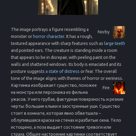
The image portrays a figure resembling a
Norby
monster or
horror character
. It has a rough,
textured appearance with sharp features such as
large teeth
and pointed ears. The creature is standing inside a room
that appears to be in disrepair, with peeling paint on the
walls and shattered windows. Its body is emaciated and its
posture suggests
a state of distress
or fear. The overall
tone of the image aligns with themes of horror or eeriness.
Картинка изображает существо, похожее
Fire
на монстра или персонажа из фильма
ужасов. У него грубая, фактурная поверхность и резкие
черты: большие клыки и заостренные уши. Существо
стоит в комнате, которая явно обветшала –
облупившаяся краска на стенах и разбитые окна. Тело
истощено, а поза выдает состояние тревоги или
страха. Общее настроение картинки соответствует