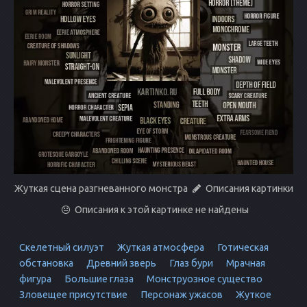
Жуткая сцена разгневанного монстра
Описания картинки
Описания к этой картинке не найдены
Скелетный силуэт
Жуткая атмосфера
Готическая
обстановка
Древний зверь
Глаз бури
Мрачная
фигура
Большие глаза
Монструозное существо
Зловещее присутствие
Персонаж ужасов
Жуткое