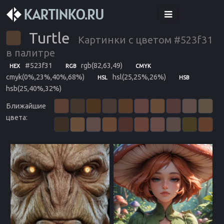
Turtle
Картинки с цветом #523f31
в палитре
#523f31
rgb(82,63,49)
HEX
RGB
CMYK
cmyk(0%,23%,40%,68%)
hsl(25,25%,26%)
HSL
HSB
hsb(25,40%,32%)
Ближайшие
цвета: