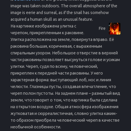
image was taken outdoors. The overall atmosphere of the
image is eerie and surreal, as if the snail has somehow
acquired a human skull as an unusual feature.
На картинке изображена улитка с
Fire
черепом, прикрепленным к раковине.
Улитка расположена на земле, повернута вправо. Её
раковина большая, коричневая, с выраженным
спиральным узором. Небольшое отверстие в верхней
части раковины позволяет высунуться голове и усикам
улитки. Череп, судя по всему, человеческий,
прикреплен к передней части раковины. У него
характерная форма: выступающий лоб, нос и линия
челюсти. Глазницы пусты, создавая впечатление, что
череп полон пустоты. На заднем плане – размытый вид
земли, что говорит о том, что картинка была сделана
на открытом воздухе. Общая атмосфера изображения
жутковатая и сюрреалистичная, словно улитка каким-
то образом приобрела человеческий череп в качестве
необычной особенности.