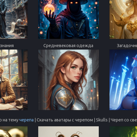
знания
Средневековая одежда
Загадочн
о на тему
черепа
| Скачать аватары с черепом | Skulls | Череп со с