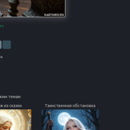
ку
на
жим темам
ж из сказки
Таинственная обстановка