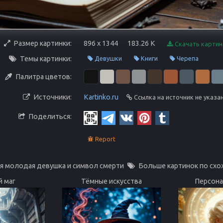
Размер картинки:
896 x 1344
183.26 K
Скачать картин
Темы картинки:
Девушки
Книги
Черепа
Палитра цветов:
Источники:
Kartinko.ru
Ссылка на источник не указа
Поделиться:
Report
я молодая девушка и символ смерти
Больше картинок по схо
 маг
Тёмные искусства
Персона