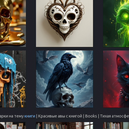
арки на тему
книги
| Красивые авы с книгой | Books | Тихая атмос