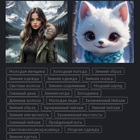
Молодая женщина
Холодная погода
Зимний образ
Зимняя одежда
Зимняя одежда
Зимняя сказка
Светлые волосы
Зимнее снаряжение
Модный наряд
Снежный день
Зимняя мода
Блондинка
Длинные волосы
Молодая леди
Заснеженный пейзаж
Зимний образ
Заснеженный пейзаж
Зимний пейзаж
Зимняя элегантность
Заснеженная местность
Снежный пейзаж
Пройденный путь
Светловолосая красавица
Модная одежда
Зимняя куртка