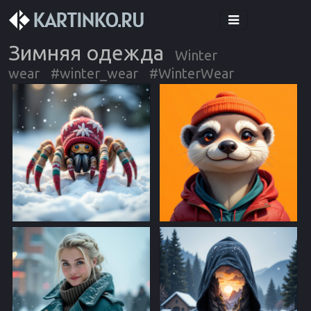
Зимняя одежда
Winter
wear
#winter_wear
#WinterWear