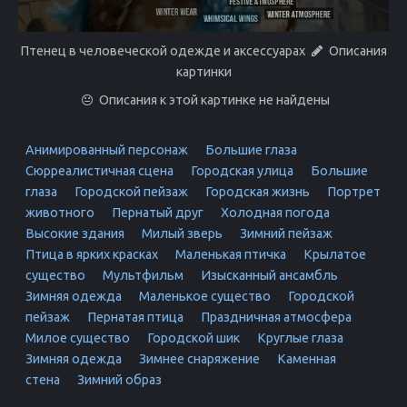
Птенец в человеческой одежде и аксессуарах
Описания
картинки
Описания к этой картинке не найдены
Анимированный персонаж
Большие глаза
Сюрреалистичная сцена
Городская улица
Большие
глаза
Городской пейзаж
Городская жизнь
Портрет
животного
Пернатый друг
Холодная погода
Высокие здания
Милый зверь
Зимний пейзаж
Птица в ярких красках
Маленькая птичка
Крылатое
существо
Мультфильм
Изысканный ансамбль
Зимняя одежда
Маленькое существо
Городской
пейзаж
Пернатая птица
Праздничная атмосфера
Милое существо
Городской шик
Круглые глаза
Зимняя одежда
Зимнее снаряжение
Каменная
стена
Зимний образ