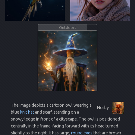
Outdoors
The image depicts a cartoon owl wearing a
Norby
blue
knit hat
and scarf, standing on a
snowy ledge in front of a cityscape. The owl is positioned
centrally in the frame, facing forward with its head turned
slightly to the right. It has large,
round eyes
that are brown