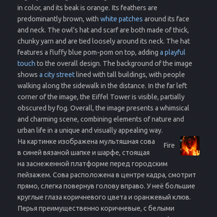
in color, and its beak is orange. Its feathers are
predominantly brown, with
white patches
around its face
and neck. The owl's hat and scarf are both made of thick,
chunky yarn and are tied loosely around its neck. The hat
features a fluffy blue pom-pom on top, adding
a playful
touch
to the overall design. The background of the image
shows
a city street
lined with tall buildings, with people
walking along the sidewalk in the distance. In the far left
corner of the image, the Eiffel Tower is visible, partially
obscured by fog. Overall, the image presents a whimsical
and charming scene, combining elements of nature and
urban life in a unique and visually appealing way.
На картинке изображена мультяшная сова
Fire
в синей вязаной шапке и шарфе, стоящая
на заснеженной платформе перед городским
пейзажем. Сова расположена в центре кадра, смотрит
прямо, слегка повернув голову вправо. У неё большие
круглые глаза коричневого цвета и оранжевый клюв.
Перья преимущественно коричневые, с белыми