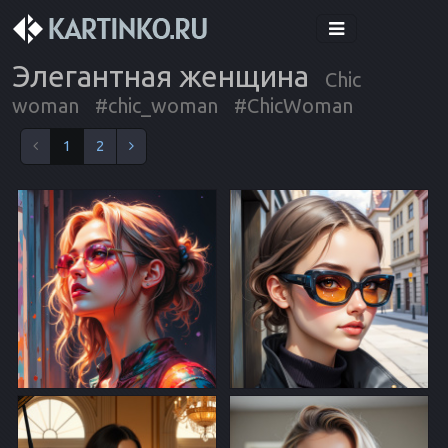
Элегантная женщина
Chic
woman
#chic_woman
#ChicWoman
1
2