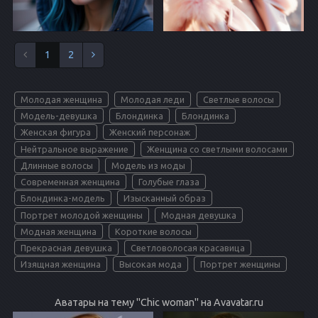
1
2
Молодая женщина
Молодая леди
Светлые волосы
Модель-девушка
Блондинка
Блондинка
Женская фигура
Женский персонаж
Нейтральное выражение
Женщина со светлыми волосами
Длинные волосы
Модель из моды
Современная женщина
Голубые глаза
Блондинка-модель
Изысканный образ
Портрет молодой женщины
Модная девушка
Модная женщина
Короткие волосы
Прекрасная девушка
Светловолосая красавица
Изящная женщина
Высокая мода
Портрет женщины
Аватары на тему "Chic woman" на Avavatar.ru