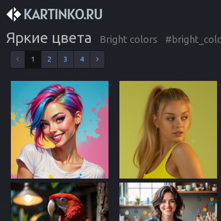
Яркие цвета
Bright colors
#bright_col
1
2
3
4