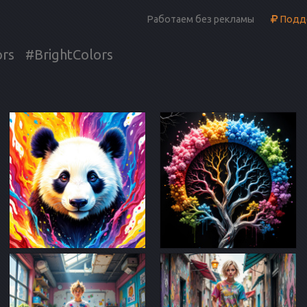
Работаем без рекламы
Подде
ors
#BrightColors