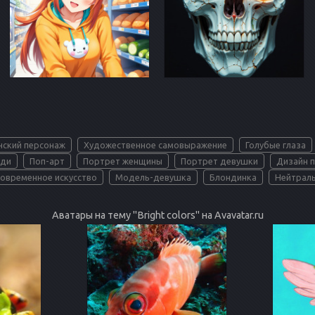
нский персонаж
Художественное самовыражение
Голубые глаза
еди
Поп-арт
Портрет женщины
Портрет девушки
Дизайн 
овременное искусство
Модель-девушка
Блондинка
Нейтрал
Аватары на тему "Bright colors" на Avavatar.ru