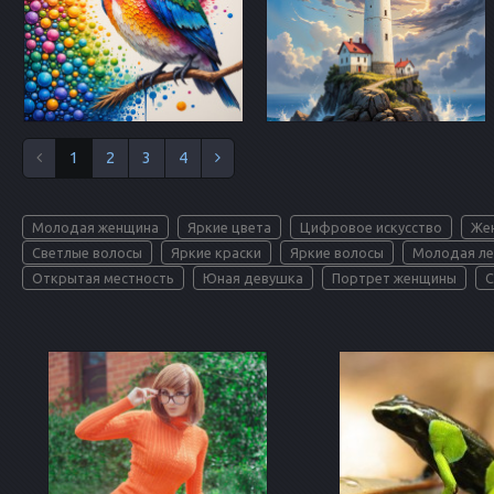
1
2
3
4
Молодая женщина
Яркие цвета
Цифровое искусство
Же
Светлые волосы
Яркие краски
Яркие волосы
Молодая л
Открытая местность
Юная девушка
Портрет женщины
С