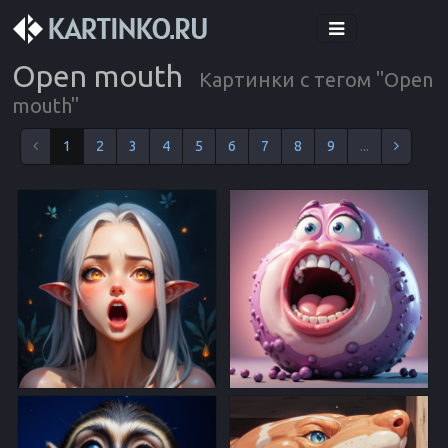
Open mouth
Картинки с тегом "Open
mouth"
1
2
3
4
5
6
7
8
9
...