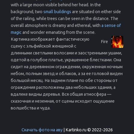
with a large moon visible behind her head. In the
background, two
small buildings
are situated on either side
of the railing, while trees can be seen in the distance. The
overall atmosphere is dreamy and ethereal, with
a sense of
magic
and wonder emanating from the scene.
Картинка изображает фантастическую
Fire
сцену с эльфийской женщиной с
длинными светлыми волосами и заостренными ушами,
одетой в голубое платье, украшенное блестками. Она
сидит на деревянном ограждении, окруженная ночным
небом, полным звезд и облаков, а за ее головой виден
большой месяц. На заднем плане по обе стороны от
ограждения расположены два небольших здания, а
вдалеке видны деревья. Вся общая атмосфера —
сказочная и неземная, от сцены исходит ощущение
волшебства и чуда.
Скачать фото на аву
| Kartinko.ru © 2022-2026