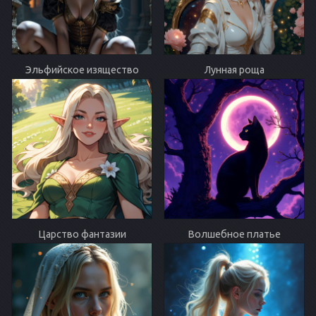
Эльфийское изящество
Лунная роща
Царство фантазии
Волшебное платье