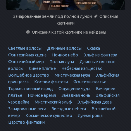
Зачарованные земли под полной луной
Описания
картинки
Описания к этой картинке не найдены
Светлые волосы
Длинные волосы
Сказка
Фэнтезийная сцена
Ночное небо
Эльф из фэнтези
Фэнтезийный мир
Полная луна
Длинные светлые
волосы
Синее платье
Небесная изящество
Волшебное царство
Мистическая муза
Эльфийская
принцесса
Костюм фэнтези
Фэнтези-платье
Торжественный наряд
Ощущение чуда
Вечернее
платье
Ночное время
Звёздная ночь
Эльфийская
чародейка
Мистический эльф
Эльфийская дева
Зачарованные леса
Звездные небеса
Волшебный
вечер
Космическое существо
Лунная роща
Царство фантазии