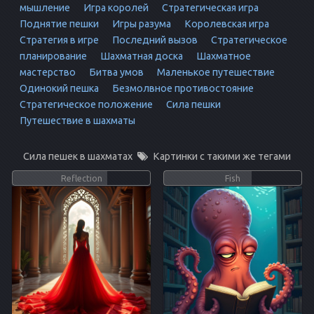
мышление
Игра королей
Стратегическая игра
Поднятие пешки
Игры разума
Королевская игра
Стратегия в игре
Последний вызов
Стратегическое
планирование
Шахматная доска
Шахматное
мастерство
Битва умов
Маленькое путешествие
Одинокий пешка
Безмолвное противостояние
Стратегическое положение
Сила пешки
Путешествие в шахматы
Сила пешек в шахматах
Картинки с такими же тегами
Reflection
Fish