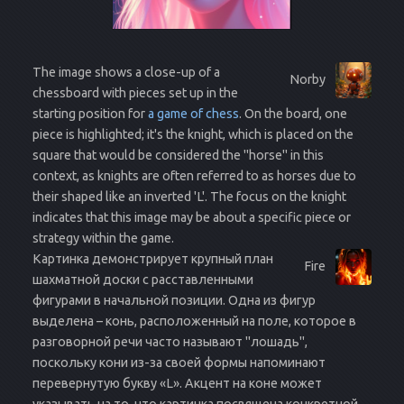
The image shows a close-up of a
Norby
chessboard with pieces set up in the
starting position for
a game of chess
. On the board, one
piece is highlighted; it's the knight, which is placed on the
square that would be considered the "horse" in this
context, as knights are often referred to as horses due to
their shaped like an inverted 'L'. The focus on the knight
indicates that this image may be about a specific piece or
strategy within the game.
Картинка демонстрирует крупный план
Fire
шахматной доски с расставленными
фигурами в начальной позиции. Одна из фигур
выделена – конь, расположенный на поле, которое в
разговорной речи часто называют "лошадь",
поскольку кони из-за своей формы напоминают
перевернутую букву «L». Акцент на коне может
указывать на то, что картинка посвящена конкретной