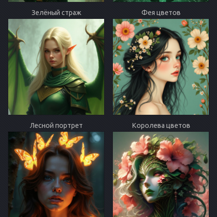
Зелёный страж
Фея цветов
Лесной портрет
Королева цветов