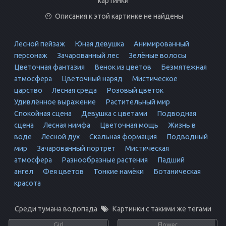
картинки
Описания к этой картинке не найдены
Лесной пейзаж
Юная девушка
Анимированный
персонаж
Зачарованный лес
Зелёные волосы
Цветочная фантазия
Венок из цветов
Безмятежная
атмосфера
Цветочный наряд
Мистическое
царство
Лесная среда
Розовый цветок
Удивлённое выражение
Растительный мир
Спокойная сцена
Девушка с цветами
Подводная
сцена
Лесная нимфа
Цветочная мощь
Жизнь в
воде
Лесной дух
Скальная формация
Подводный
мир
Зачарованный портрет
Мистическая
атмосфера
Разнообразные растения
Падший
ангел
Фея цветов
Тонкие намёки
Ботаническая
красота
Среди тумана водопада
Картинки с такими же тегами
Girl
Flower