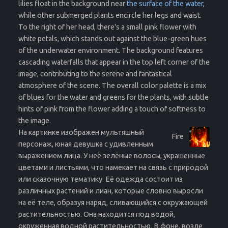
lilies float in the background near
the surface of the water
,
while other submerged plants encircle her legs and waist.
To the right of her head, there's a small pink flower with
white petals, which stands out against the blue-green hues
of the underwater environment. The background features
cascading waterfalls that appear in the top left corner of the
image, contributing to the serene and fantastical
atmosphere of the scene. The overall color palette is a mix
of blues for the water and greens for the plants, with subtle
hints of pink from the flower adding a touch of softness to
the image.
На картинке изображен мультяшный
Fire
персонаж, юная девушка с удивленным
выражением лица. У неё зелёные волосы, украшенные
цветами и листьями, что намекает на связь с природой
или сказочную тематику. Её одежда состоит из
различных растений и лиан, которые словно выросли
на её теле, образуя наряд, сливающийся с окружающей
растительностью. Она находится под водой,
окруженная водной растительностью. В фоне, возле