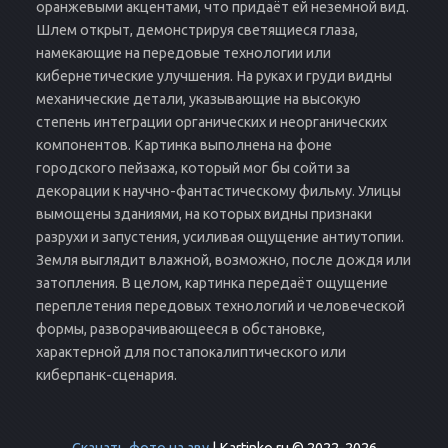
оранжевыми акцентами, что придаёт ей неземной вид.
Шлем открыт, демонстрируя светящиеся глаза,
намекающие на передовые технологии или
кибернетические улучшения. На руках и груди видны
механические детали, указывающие на высокую
степень интеграции органических и неорганических
компонентов. Картинка выполнена на фоне
городского пейзажа, который мог бы сойти за
декорации к научно-фантастическому фильму. Улицы
вымощены зданиями, на которых видны признаки
разрухи и запустения, усиливая ощущение антиутопии.
Земля выглядит влажной, возможно, после дождя или
затопления. В целом, картинка передаёт ощущение
переплетения передовых технологий и человеческой
формы, разворачивающееся в обстановке,
характерной для постапокалиптического или
киберпанк-сценария.
Скачать фото на аву
| Kartinko.ru © 2022-2026