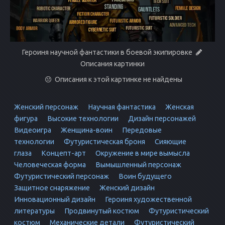
Героиня научной фантастики в боевой экипировке
Описания картинки
Описания к этой картинке не найдены
Женский персонаж
Научная фантастика
Женская
фигура
Высокие технологии
Дизайн персонажей
Видеоигра
Женщина-воин
Передовые
технологии
Футуристическая броня
Сияющие
глаза
Концепт-арт
Окружение в мире вымысла
Человеческая форма
Вымышленный персонаж
Футуристический персонаж
Воин будущего
Защитное снаряжение
Женский дизайн
Инновационный дизайн
Героиня художественной
литературы
Продвинутый костюм
Футуристический
костюм
Механические детали
Футуристический