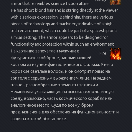
armor that resembles science fiction attire.
He has short blond hair and is staring directly at the viewer
with a serious expression. Behind him, there are various
pieces of technology and machinery indicative of a high-
tech environment, which could be part of a spaceship or a
similar setting. The armor appears to be designed for
functionality and protection within such an environment.
На картинке запечатлен мужчина в
Fire
футуристической броне, напоминающей
костюм из научно-фантастического фильма. У него
короткие светлые волосы, и он смотрит прямо на
зрителя с серьезным выражением лица. На заднем
плане – разнообразные элементы техники и
механизмы, указывающие на высокотехнологичную
среду, возможно, часть космического корабля или
аналогичное место. Судя по всему, броня
предназначена для обеспечения функциональности и
защиты в такой обстановке.