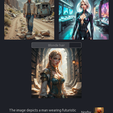
Blonde hair
The image depicts a man wearing futuristic
Norby