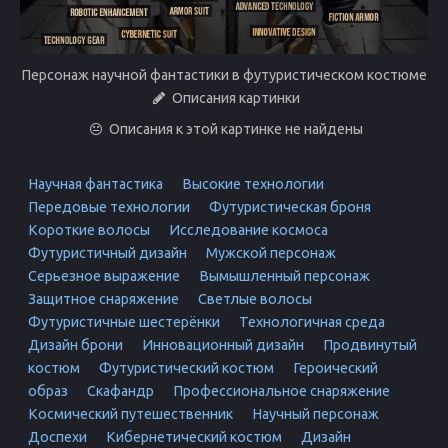
Персонаж научной фантастики в футуристическом костюме
Описания картинки
Описания к этой картинке не найдены
Научная фантастика
Высокие технологии
Передовые технологии
Футуристическая броня
Короткие волосы
Исследование космоса
Футуристичный дизайн
Мужской персонаж
Серьезное выражение
Вымышленный персонаж
Защитное снаряжение
Светлые волосы
Футуристичные шестерёнки
Технологичная среда
Дизайн брони
Инновационный дизайн
Продвинутый
костюм
Футуристический костюм
Героический
образ
Скафандр
Профессиональное снаряжение
Космический путешественник
Научный персонаж
Доспехи
Кибернетический костюм
Дизайн