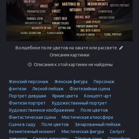
Волшебное поле цветов на закате или рассвете
Описания картинки
Описания к этой картинке не найдены
Женский персонаж
Женская фигура
Персонаж
фэнтези
Лесной пейзаж
Фэнтезийная сцена
Портрет девушки
Яркие цвета
Концепт-арт
Фэнтези портрет
Художественный портрет
Художественное изображение
Поле цветов
Фантастическая сцена
Мистическая атмосфера
Сцена в саду
Поле цветов
Зачарованный пейзаж
Безмятежный момент
Мистическая фигура
Силуэт
девушки
Силуэт женщины
Тёплые тона
Спокойная