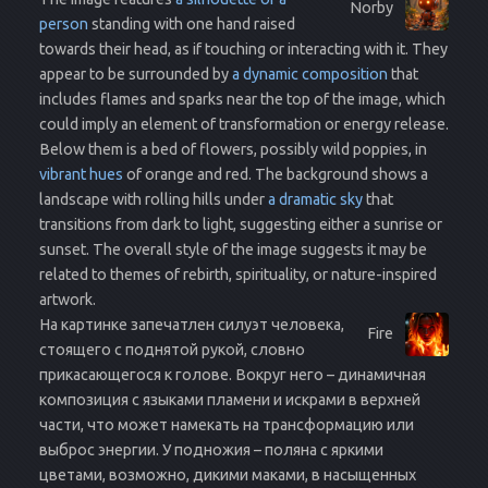
Norby
person
standing with one hand raised
towards their head, as if touching or interacting with it. They
appear to be surrounded by
a dynamic composition
that
includes flames and sparks near the top of the image, which
could imply an element of transformation or energy release.
Below them is a bed of flowers, possibly wild poppies, in
vibrant hues
of orange and red. The background shows a
landscape with rolling hills under
a dramatic sky
that
transitions from dark to light, suggesting either a sunrise or
sunset. The overall style of the image suggests it may be
related to themes of rebirth, spirituality, or nature-inspired
artwork.
На картинке запечатлен силуэт человека,
Fire
стоящего с поднятой рукой, словно
прикасающегося к голове. Вокруг него – динамичная
композиция с языками пламени и искрами в верхней
части, что может намекать на трансформацию или
выброс энергии. У подножия – поляна с яркими
цветами, возможно, дикими маками, в насыщенных