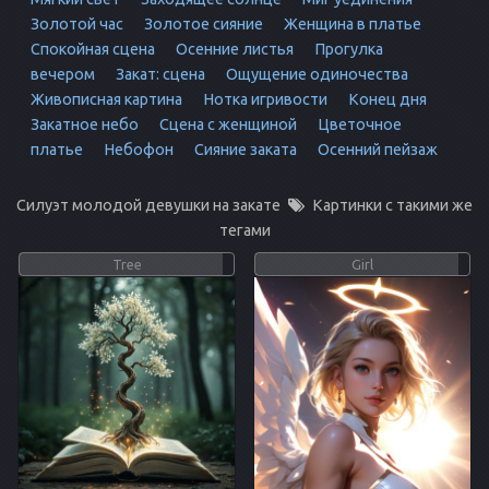
Золотой час
Золотое сияние
Женщина в платье
Спокойная сцена
Осенние листья
Прогулка
вечером
Закат: сцена
Ощущение одиночества
Живописная картина
Нотка игривости
Конец дня
Закатное небо
Сцена с женщиной
Цветочное
платье
Небофон
Сияние заката
Осенний пейзаж
Силуэт молодой девушки на закате
Картинки с такими же
тегами
Tree
Girl