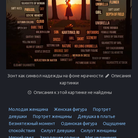
Зонт как символ надежды на фоне мрачности
Описания
картинки
Описания к этой картинке не найдены
Молодая женщина
Женская фигура
Портрет
девушки
Портрет женщины
Девушка в платье
Безмятежный момент
Одинокая фигура
Ощущение
спокойствия
Силуэт девушки
Силуэт женщины
Мягкий свет
Заходящее солнце
Миг уединения