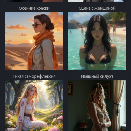
Осенние краски
Сцена с женщиной
Тихая саморефлексия
Изящный силуэт