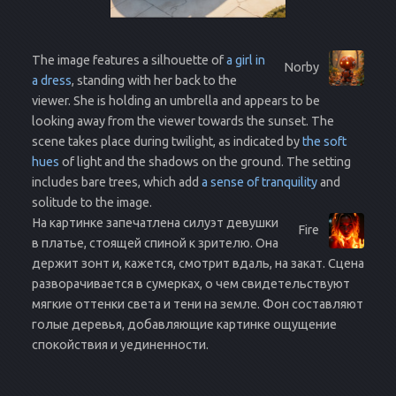
The image features a silhouette of
a girl in
Norby
a dress
, standing with her back to the
viewer. She is holding an umbrella and appears to be
looking away from the viewer towards the sunset. The
scene takes place during twilight, as indicated by
the soft
hues
of light and the shadows on the ground. The setting
includes bare trees, which add
a sense of tranquility
and
solitude to the image.
На картинке запечатлена силуэт девушки
Fire
в платье, стоящей спиной к зрителю. Она
держит зонт и, кажется, смотрит вдаль, на закат. Сцена
разворачивается в сумерках, о чем свидетельствуют
мягкие оттенки света и тени на земле. Фон составляют
голые деревья, добавляющие картинке ощущение
спокойствия и уединенности.