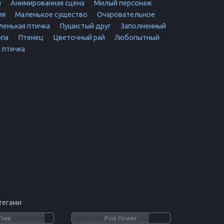
н
Анимированная сцена
Милый персонаж
ия
Маленькое существо
Очаровательное
енькая птичка
Пушистый друг
Заполненный
опа
Птенец
Цветочный рай
Любопытный
 птичка
тегами
Tree
Pink flower