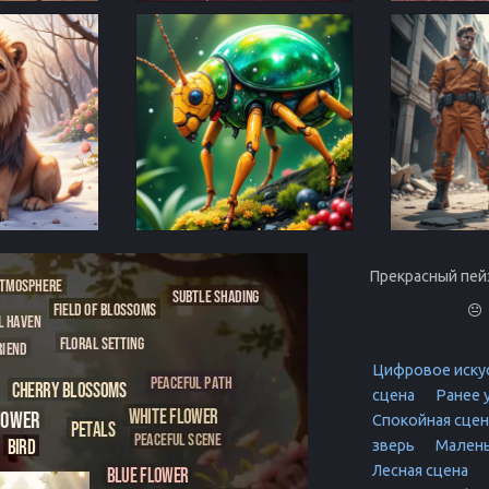
Прекрасный пей
Цифровое иску
сцена
Ранее 
Спокойная сцен
зверь
Малень
Лесная сцена