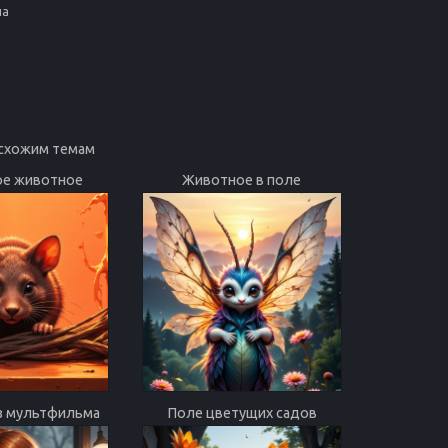
на
 схожим темам
ое животное
Животное в поле
з мультфильма
Поле цветущих садов