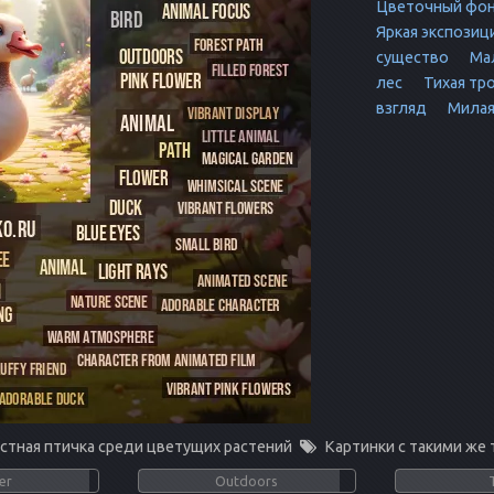
Цветочный фо
Яркая экспозиц
существо
Мал
лес
Тихая тр
взгляд
Милая
стная птичка среди цветущих растений
Картинки с такими же 
er
Outdoors