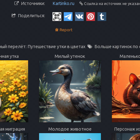
Источники:
Kartinko.ru
Ссылка на источник не указа
Поделиться:
Report
ый перелёт: Путешествие утки в цветах
Больше картинок по
ная утка
Милый утенок
Маленьк
ая миграция
Молодое животное
Персонаж и