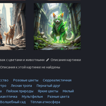
заж с цветами и животными
Описания картинки
Описания к этой картинке не найдены
сство
Розовые цветы
Сюрреалистичная
утро
Лесная тропа
Пернатый друг
а
Пейзаж природы
Яркие цветы
Милый
кая птичка
Мультфильм
Разные цвета
Волшебный сад
Тёплая атмосфера