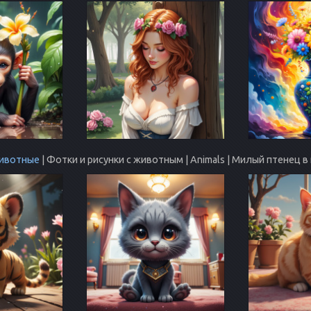
ивотные
| Фотки и рисунки с животным | Animals | Милый птенец 