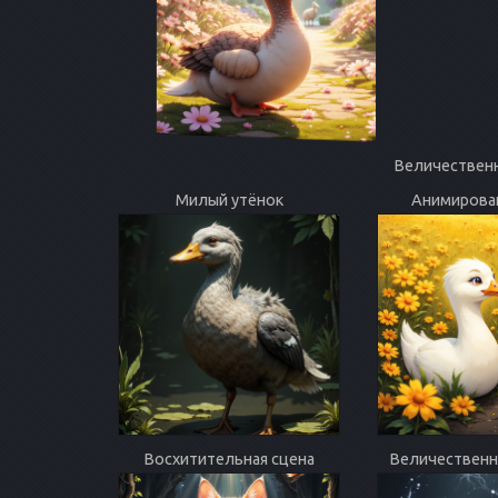
Величественн
Милый утёнок
Анимирован
Восхитительная сцена
Величественн