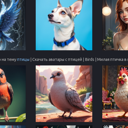
 на тему
птицы
| Скачать аватары с птицей | Birds | Милая птичка