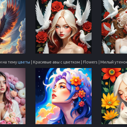
и на тему
цветы
| Красивые авы с цветком | Flowers | Милый утен