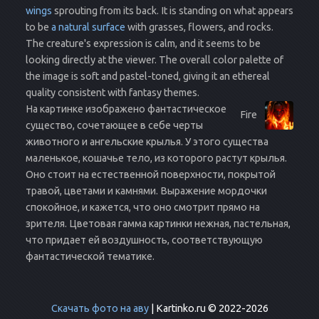
wings
sprouting from its back. It is standing on what appears
to be
a natural surface
with grasses, flowers, and rocks.
The creature's expression is calm, and it seems to be
looking directly at the viewer. The overall color palette of
the image is soft and pastel-toned, giving it an ethereal
quality consistent with fantasy themes.
На картинке изображено фантастическое
Fire
существо, сочетающее в себе черты
животного и ангельские крылья. У этого существа
маленькое, кошачье тело, из которого растут крылья.
Оно стоит на естественной поверхности, покрытой
травой, цветами и камнями. Выражение мордочки
спокойное, и кажется, что оно смотрит прямо на
зрителя. Цветовая гамма картинки нежная, пастельная,
что придает ей воздушность, соответствующую
фантастической тематике.
Скачать фото на аву
| Kartinko.ru © 2022-2026