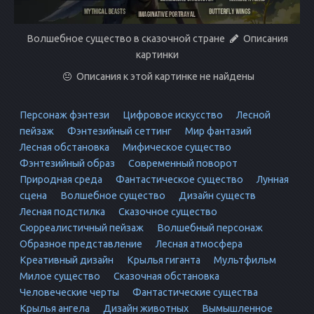
Волшебное существо в сказочной стране
Описания
картинки
Описания к этой картинке не найдены
Персонаж фэнтези
Цифровое искусство
Лесной
пейзаж
Фэнтезийный сеттинг
Мир фантазий
Лесная обстановка
Мифическое существо
Фэнтезийный образ
Современный поворот
Природная среда
Фантастическое существо
Лунная
сцена
Волшебное существо
Дизайн существ
Лесная подстилка
Сказочное существо
Сюрреалистичный пейзаж
Волшебный персонаж
Образное представление
Лесная атмосфера
Креативный дизайн
Крылья гиганта
Мультфильм
Милое существо
Сказочная обстановка
Человеческие черты
Фантастические существа
Крылья ангела
Дизайн животных
Вымышленное