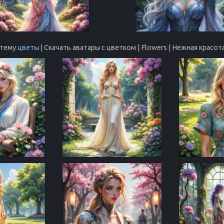
 тему
цветы
| Скачать аватары с цветком | Flowers | Нежная красо