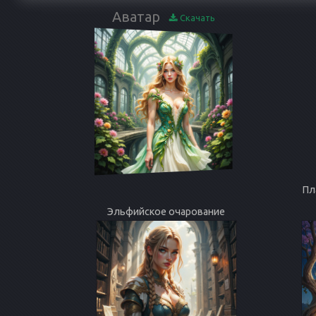
Аватар
Скачать
Пл
Эльфийское очарование