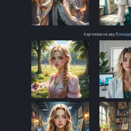
Картинки на аву
блонди