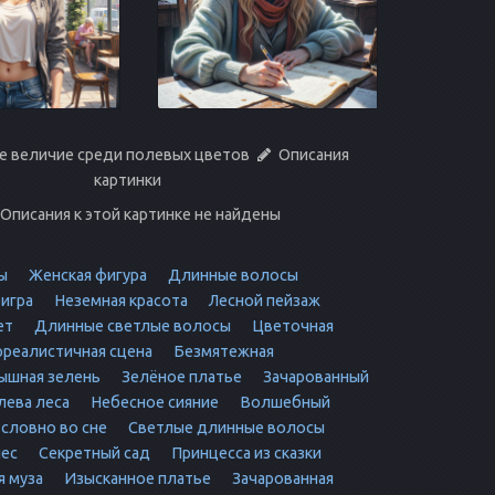
е величие среди полевых цветов
Описания
картинки
Описания к этой картинке не найдены
ы
Женская фигура
Длинные волосы
игра
Неземная красота
Лесной пейзаж
ет
Длинные светлые волосы
Цветочная
реалистичная сцена
Безмятежная
ышная зелень
Зелёное платье
Зачарованный
ева леса
Небесное сияние
Волшебный
 словно во сне
Светлые длинные волосы
лес
Секретный сад
Принцесса из сказки
я муза
Изысканное платье
Зачарованная