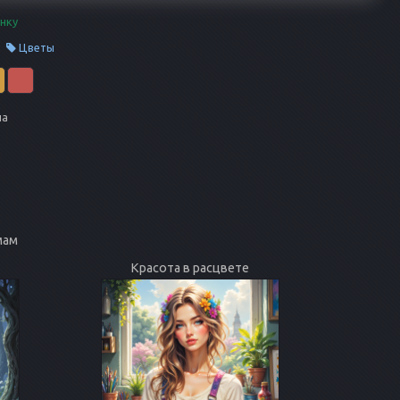
нку
Цветы
на
мам
Красота в расцвете