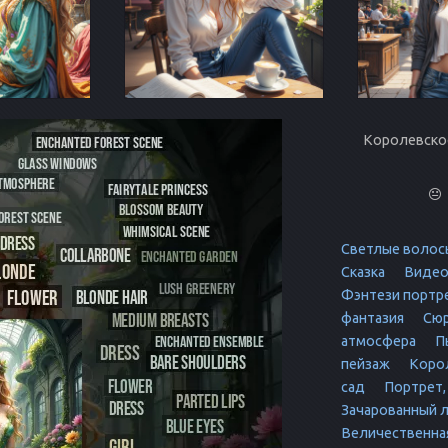
Королевско
Светлые волос
Сказка
Видео
Фэнтези портр
фантазия
Сюр
атмосфера
П
пейзаж
Корол
сад
Портрет,
Зачарованный 
Величественна