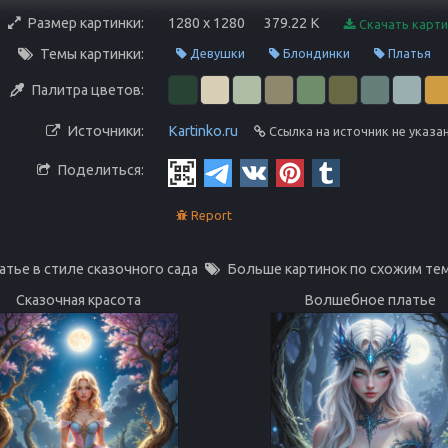
Размер картинки:
1280 x 1280
379.22 K
Скачать карти
Темы картинки:
Девушки
Блондинки
Платья
Палитра цветов:
Источники:
Kartinko.ru
Ссылка на источник не указа
Поделиться:
Report
атье в стиле сказочного сада
Больше картинок по схожим те
Сказочная красота
Волшебное платье