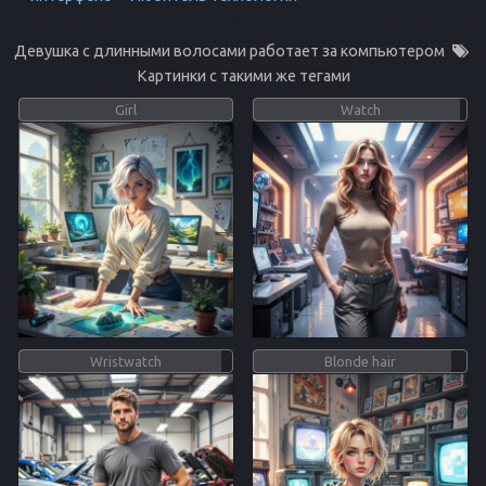
Девушка с длинными волосами работает за компьютером
Картинки с такими же тегами
Girl
Watch
Wristwatch
Blonde hair