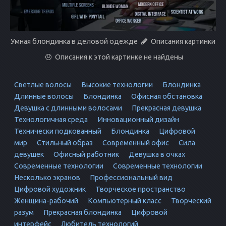
Умная блондинка в деловой одежде
Описания картинки
Описания к этой картинке не найдены
Светлые волосы
Высокие технологии
Блондинка
Длинные волосы
Блондинка
Офисная обстановка
Девушка с длинными волосами
Прекрасная девушка
Технологичная среда
Инновационный дизайн
Технически подкованный
Блондинка
Цифровой
мир
Стильный образ
Современный офис
Сила
девушек
Офисный работник
Девушка в очках
Современные технологии
Современные технологии
Несколько экранов
Профессиональный вид
Цифровой художник
Творческое пространство
Женщина-рабочий
Компьютерный класс
Творческий
разум
Прекрасная блондинка
Цифровой
интерфейс
Любитель технологий