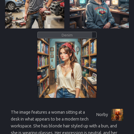
Denim
The image features a woman sitting at a
Norby
desk in what appears to be a modern tech
workspace. She has blonde hair styled up with a bun, and
she is wearing glasses. Her expression is neutral, and her