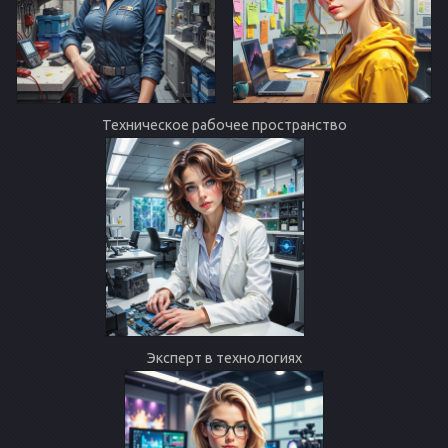
Техническое рабочее пространство
Эксперт в технологиях