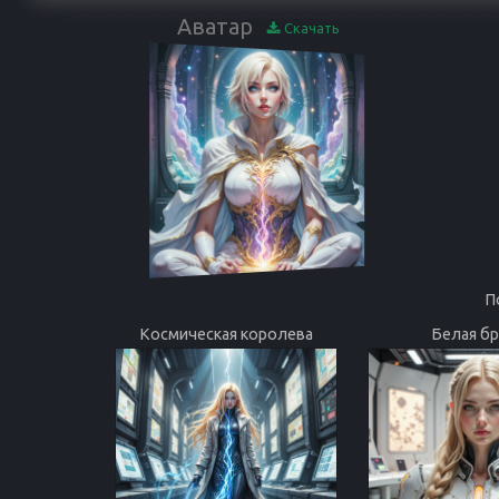
Аватар
Скачать
П
Космическая королева
Белая б