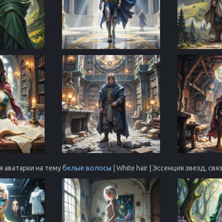
 аватарки на тему
белые волосы
| White hair | Эссенция звезд, св