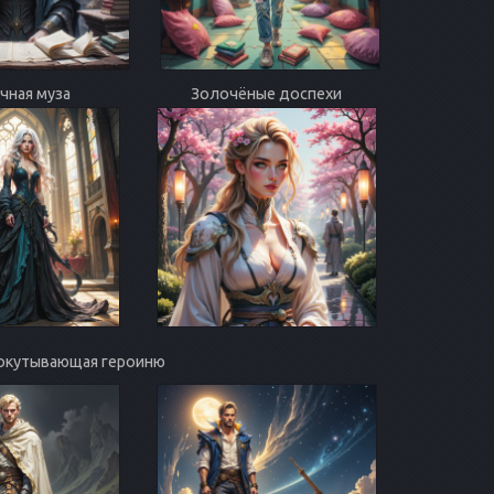
чная муза
Золочёные доспехи
а, окутывающая героиню