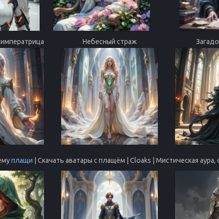
 императрица
Небесный страж
Загадо
тему
плащи
| Скачать аватары с плащём | Cloaks | Мистическая аур