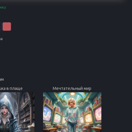
нку
на
ам
ка в плаще
Мечтательный мир