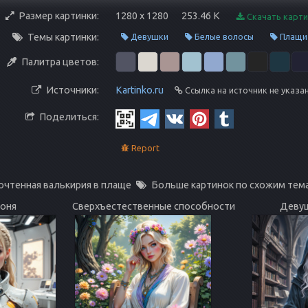
Размер картинки:
1280 x 1280
253.46 K
Скачать карти
Темы картинки:
Девушки
Белые волосы
Плащи
Палитра цветов:
Источники:
Kartinko.ru
Ссылка на источник не указа
Поделиться:
Report
очтенная валькирия в плаще
Больше картинок по схожим тем
роня
Сверхъестественные способности
Девуш