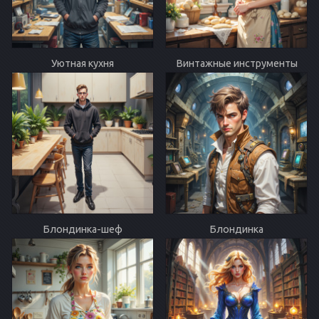
Уютная кухня
Винтажные инструменты
Блондинка-шеф
Блондинка