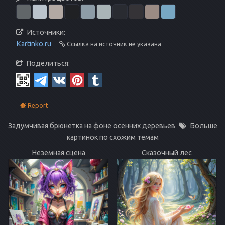
Источники:
Kartinko.ru
Ссылка на источник не указана
Поделиться:
Report
Задумчивая брюнетка на фоне осенних деревьев
Больше
картинок по схожим темам
Неземная сцена
Сказочный лес