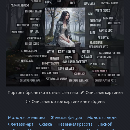
Портрет брюнетки в стиле фэнтези
Описания картинки
Описания к этой картинке не найдены
Молодая женщина
Женская фигура
Молодая леди
Фэнтези-арт
Сказка
Неземная красота
Лесной