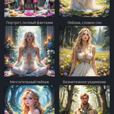
Портрет, полный фантазии
Пейзаж, словно сон
Мечтательный пейзаж
Безмятежное уединение