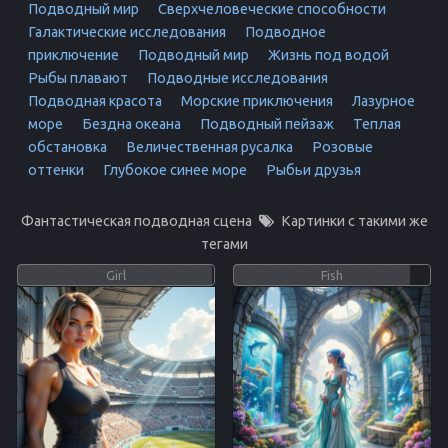
Подводный мир
Сверхчеловеческие способности
Галактические исследования
Подводное
приключение
Подводный мир
Жизнь под водой
Рыбы плавают
Подводные исследования
Подводная красота
Морские приключения
Лазурное
море
Бездна океана
Подводный пейзаж
Теплая
обстановка
Величественная русалка
Розовые
оттенки
Глубокое синее море
Рыбьи друзья
Фантастическая подводная сцена
Картинки с такими же
тегами
Girl
Fish