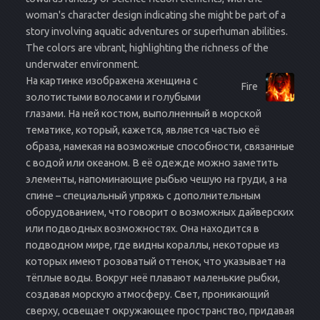
woman's character design indicating she might be part of a
story involving aquatic adventures or superhuman abilities.
The colors are vibrant, highlighting the richness of the
underwater environment.
На картинке изображена женщина с
Fire
золотистыми волосами и голубыми
глазами. На ней костюм, выполненный в морской
тематике, который, кажется, является частью её
образа, намекая на возможные способности, связанные
с водой или океаном. В её одежде можно заметить
элементы, напоминающие рыбью чешую на груди, а на
спине – специальный упряжь с дополнительным
оборудованием, что говорит о возможных дайверских
или подводных возможностях. Она находится в
подводном мире, где видны кораллы, некоторые из
которых имеют розоватый оттенок, что указывает на
тёплые воды. Вокруг неё плавают маленькие рыбки,
создавая морскую атмосферу. Свет, проникающий
сверху, освещает окружающее пространство, придавая