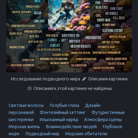
Исследование подводного мира
Описания картинки
Описания к этой картинке не найдены
Светлые волосы
Голубые глаза
Дизайн
персонажей
Фэнтезийный сеттинг
Футуристичные
шестерёнки
Изысканный наряд
Атмосфера сцены
Морская жизнь
Взаимодействие людей
Глубокое
море
Подводный мир
Морские обитатели