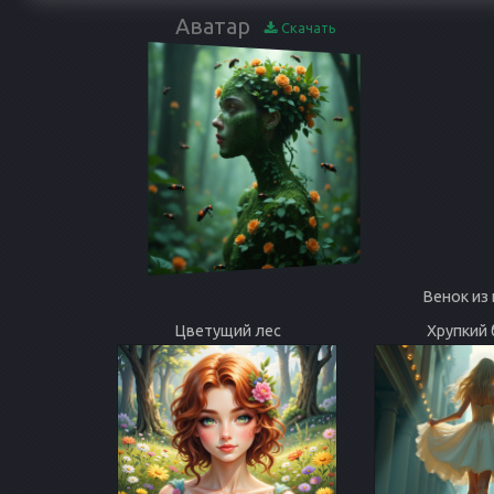
Аватар
Скачать
Венок из
Цветущий лес
Хрупкий 