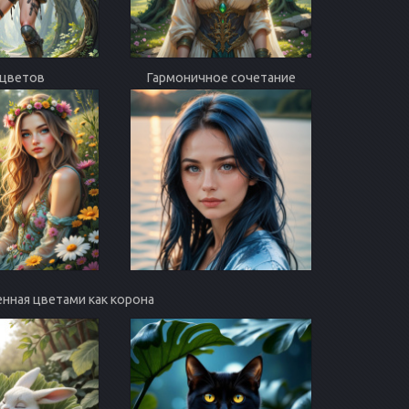
 цветов
Гармоничное сочетание
шенная цветами как корона