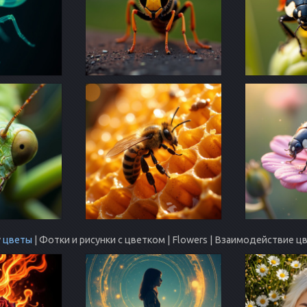
у
цветы
| Фотки и рисунки с цветком | Flowers | Взаимодействие ц