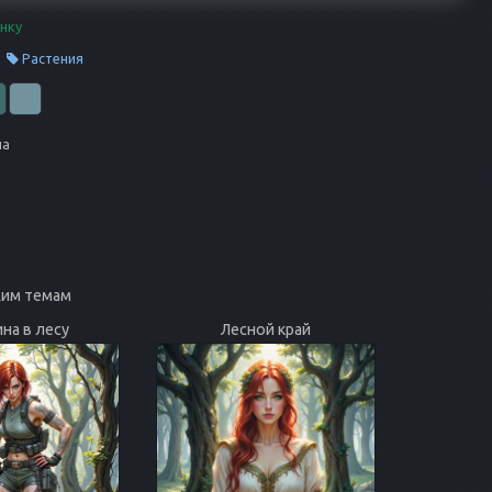
нку
Растения
на
жим темам
на в лесу
Лесной край