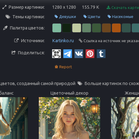
Размер картинки:
1280 x 1280
155.79 K
Скачать карти
Темы картинки:
Девушки
Цветы
Насекомые
Палитра цветов:
Источники:
Kartinko.ru
Ссылка на источник не указа
Поделиться:
Report
 цветов, созданный самой природой
Больше картинок по схо
баланс
Цветочный декор
Женщи