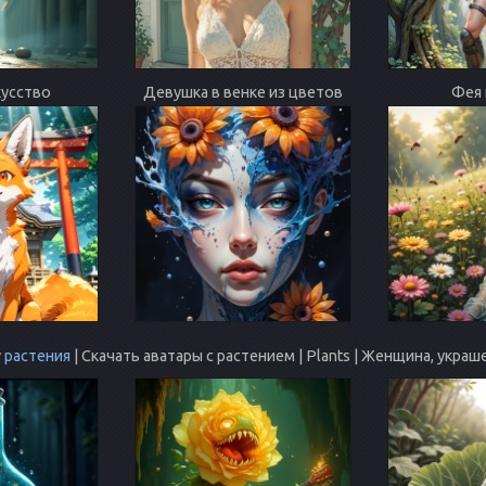
кусство
Девушка в венке из цветов
Фея
у
растения
| Скачать аватары с растением | Plants | Женщина, укра