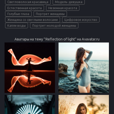
Светловолосая красавица
Модель-девушка
Естественная красота
Неземная красота
Голубые глаза
Портрет женщины
Женщина со светлыми волосами
Цифровое искусство
Капли воды
Портрет молодой женщины
Аватары на тему "Reflection of light" на Avavatar.ru