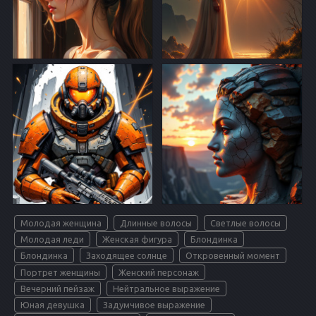
Молодая женщина
Длинные волосы
Светлые волосы
Молодая леди
Женская фигура
Блондинка
Блондинка
Заходящее солнце
Откровенный момент
Портрет женщины
Женский персонаж
Вечерний пейзаж
Нейтральное выражение
Юная девушка
Задумчивое выражение