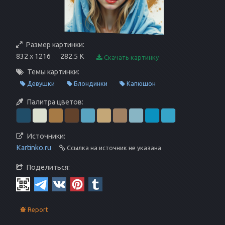
Размер картинки:
832 x 1216
282.5 K
Скачать картинку
Темы картинки:
Девушки
Блондинки
Капюшон
Палитра цветов:
Источники:
Kartinko.ru
Ссылка на источник не указана
Поделиться:
Report