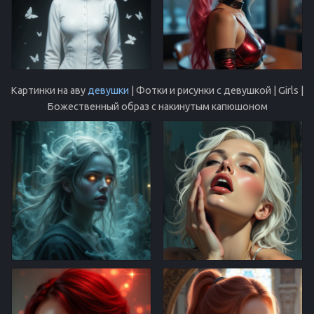
Картинки на аву
девушки
| Фотки и рисунки с девушкой | Girls |
Божественный образ с накинутым капюшоном