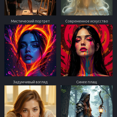
Мистический портрет
Современное искусство
Задумчивый взгляд
Синее плащ