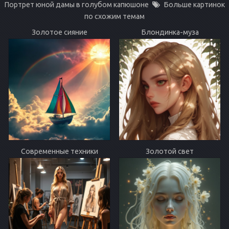
Портрет юной дамы в голубом капюшоне
Больше картинок
по схожим темам
Золотое сияние
Блондинка-муза
Современные техники
Золотой свет