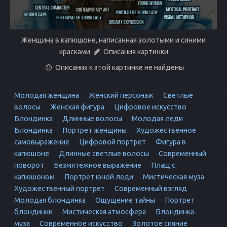
Женщина в капюшоне, написанная золотыми и синими
красками
Описания картинки
Описания к этой картинке не найдены
Молодая женщина
Женский персонаж
Светлые
волосы
Женская фигура
Цифровое искусство
Блондинка
Длинные волосы
Молодая леди
Блондинка
Портрет женщины
Художественное
самовыражение
Цифровой портрет
Фигура в
капюшоне
Длинные светлые волосы
Современный
поворот
Безмятежное выражение
Плащ с
капюшоном
Портрет юной леди
Мистическая муза
Художественный портрет
Современный взгляд
Молодая блондинка
Ощущение тайны
Портрет
блондинки
Мистическая атмосфера
Блондинка-
муза
Современное искусство
Золотое сияние