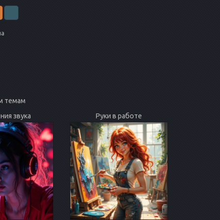
на
м темам
ния звука
Руки в работе