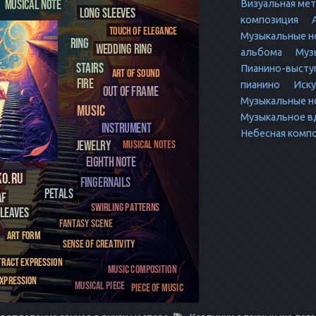
Визуальная ме
композиция
А
Музыкальные н
альбома
Музы
Пианино-высту
пианино
Иску
Музыкальные н
Музыкальное в
Небесная комп