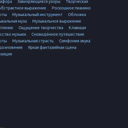
тафора
Завихряющиеся узоры
Творческая
бстрактное выражение
Роскошное пианино
оты
Музыкальный инструмент
Обложка
кальная муза
Музыкальное выражение
пление
Ощущение творчества
Клавиши
сство музыки
Сновидённое путешествие
оты
Музыкальная страсть
Симфония звука
дохновение
Яркая фантазийная сцена
озиция