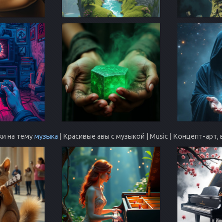
ки на тему
музыка
| Красивые авы с музыкой | Music | Концепт-ар