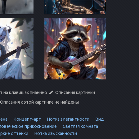
т на клавишах пианино
Описания картинки
Описания к этой картинке не найдены
цена
Концепт-арт
Нотка элегантности
Вид
овеческое прикосновение
Светлая комната
ркие оттенки
Нотка изысканности