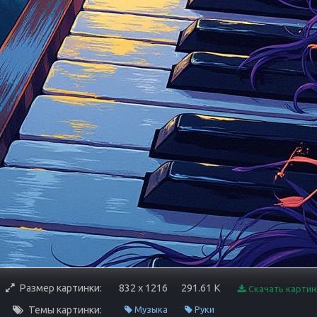
Размер картинки:
832 x 1216
291.61 K
Скачать картин
Темы картинки:
Музыка
Руки