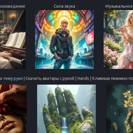
роизведение
Сила звука
Музыкальное
на тему
руки
| Скачать аватары с рукой | Hands | Клавиши пианино 