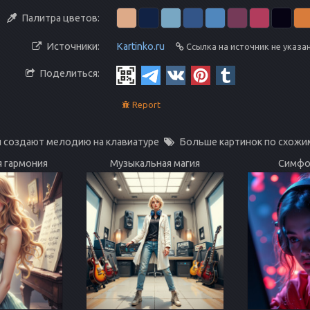
Палитра цветов:
Источники:
Kartinko.ru
Ссылка на источник не указа
Поделиться:
Report
 создают мелодию на клавиатуре
Больше картинок по схожи
 гармония
Музыкальная магия
Симфо