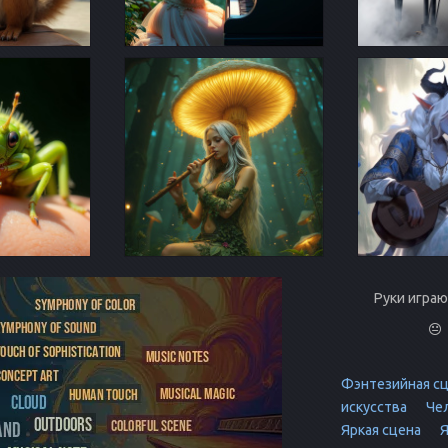
Руки играю
Фэнтезийная с
искусства
Чел
Яркая сцена
Я