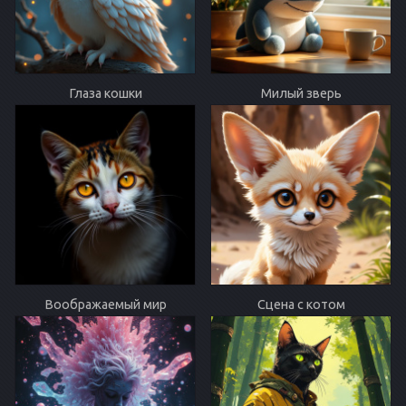
Глаза кошки
Милый зверь
Воображаемый мир
Сцена с котом