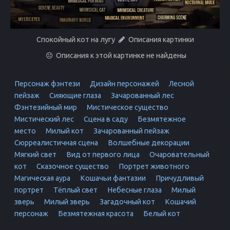
Спокойный кот на лугу
Описания картинки
Описания к этой картинке не найдены
Персонаж фэнтези
Дизайн персонажей
Лесной
пейзаж
Сияющие глаза
Зачарованный лес
Фэнтезийный мир
Мистическое существо
Мистический лес
Сцена в саду
Безмятежное
место
Милый кот
Зачарованный пейзаж
Сюрреалистичная сцена
Волшебные декорации
Мягкий свет
Вид от первого лица
Очаровательный
кот
Сказочное существо
Портрет животного
Магическая аура
Кошачьи фантазии
Причудливый
портрет
Тёплый свет
Небесные глаза
Милый
зверь
Милый зверь
Загадочный кот
Кошачий
персонаж
Безмятежная красота
Белый кот