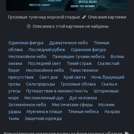
Грозовые тучи над морской гладью
Описания картинки
Описания к этой картинке не найдены
Одинокая фигура
Драматичное небо
Тёмные
облака
Последний рубеж
Одинокая фигура
Неспокойное небо
Пахнувшие тучами небеса
Волны
океана
Последний свет
Тихий страж
Скалистый
берег
Неспокойное небо
Таинственное
присутствие
Свет дня
Край света
Ночь бушующей
грозы
Сила природы
Грозовые облака
Скалы и
утесы
Путешествие в неизвестность
Штормовые
моря
Несломленный дух
Дух человека
Затемнённое небо
Мистические сферы
Молнии
удары
Мужчина в плаще
Тёмные небеса
На краю
тьмы
Защитная одежда
Впечатляющие океанские волны на фоне грозных облаков