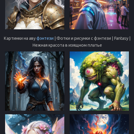
Картинки на аву
фэнтези
| Фотки и рисунки с фэнтези | Fantasy |
Нежная красота в изящном платье