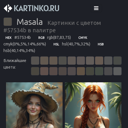
Masala
Картинки с цветом
#57534b в палитре
#57534b
rgb(87,83,75)
HEX
RGB
CMYK
cmyk(0%,5%,14%,66%)
hsl(40,7%,32%)
HSL
HSB
hsb(40,14%,34%)
Ближайшие
цвета: